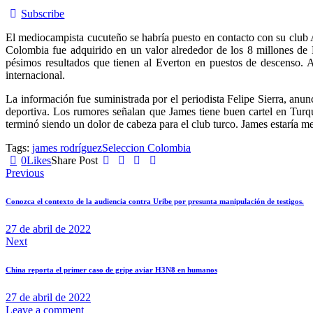
Subscribe
El mediocampista cucuteño se habría puesto en contacto con su club A
Colombia fue adquirido en un valor alrededor de los 8 millones de E
pésimos resultados que tienen al Everton en puestos de descenso. Ac
internacional.
La información fue suministrada por el periodista Felipe Sierra, an
deportiva. Los rumores señalan que James tiene buen cartel en Turqu
terminó siendo un dolor de cabeza para el club turco. James estaría men
Tags:
james rodríguez
Seleccion Colombia
0
Likes
Share Post
Navegación
Previous
de
Conozca el contexto de la audiencia contra Uribe por presunta manipulación de testigos.
entradas
27 de abril de 2022
Next
China reporta el primer caso de gripe aviar H3N8 en humanos
27 de abril de 2022
Leave a comment