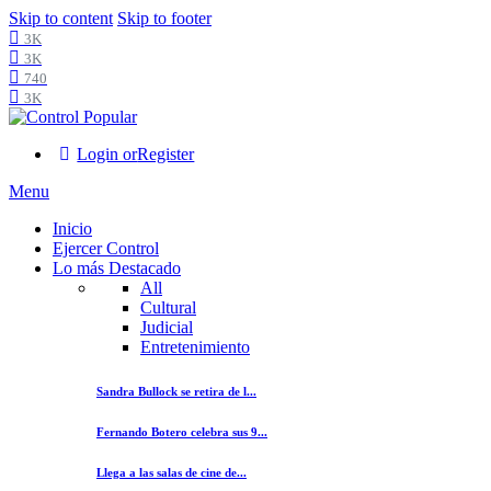
Skip to content
Skip to footer
3K
3K
740
3K
Login or
Register
Menu
Inicio
Ejercer Control
Lo más Destacado
All
Cultural
Judicial
Entretenimiento
Sandra Bullock se retira de l...
Fernando Botero celebra sus 9...
Llega a las salas de cine de...