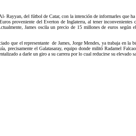
l- Rayyan, del fútbol de Catar, con la intención de informarles que ha 
uros proveniente del Everton de Inglaterra, al tener inconvenientes 
tualmente, James oscila un precio de 15 millones de euros según el p
unciado que el representante de James, Jorge Mendes, ya trabaja en la 
ía, precisamente el Galatasaray, equipo donde militó Radamel Falcao 
talizado a darle un giro a su carrera por lo cual reducirse su elevado s