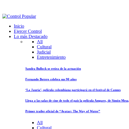
Inicio
Ejercer Control
Lo más Destacado
All
Cultural
Judicial
Entretenimiento
Sandra Bullock se retira de la actuación
Fernando Botero celebra sus 90 años
‘La Jauria’, película colombiana participará en el festival de Cannes
Llega a las salas de cine de todo el país la película Amparo, de Simón Mes
Primer trailer oficial de “Avatar: The Way of Water”
All
Cultural