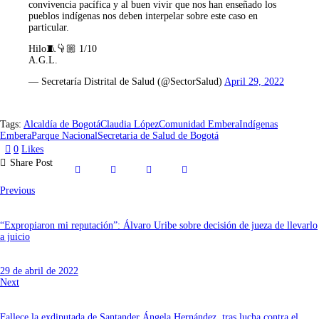
convivencia pacífica y al buen vivir que nos han enseñado los
pueblos indígenas nos deben interpelar sobre este caso en
particular.
Hilo🧵👇🏼 1/10
A.G.L.
— Secretaría Distrital de Salud (@SectorSalud)
April 29, 2022
Tags:
Alcaldía de Bogotá
Claudia López
Comunidad Embera
Indígenas
Embera
Parque Nacional
Secretaria de Salud de Bogotá
0
Likes
Share Post
Previous
“Expropiaron mi reputación”: Álvaro Uribe sobre decisión de jueza de llevarlo
a juicio
29 de abril de 2022
Next
Fallece la exdiputada de Santander Ángela Hernández, tras lucha contra el