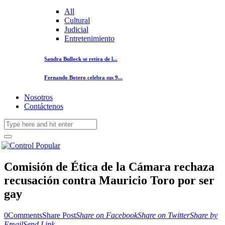
All
Cultural
Judicial
Entretenimiento
Sandra Bullock se retira de l...
Fernando Botero celebra sus 9...
Nosotros
Contáctenos
Comisión de Ética de la Cámara rechaza
recusación contra Mauricio Toro por ser
gay
0
Comments
Share Post
Share on Facebook
Share on Twitter
Share by
Email
Send Link