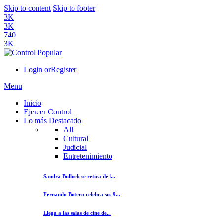
Skip to content
Skip to footer
3K
3K
740
3K
Login or
Register
Menu
Inicio
Ejercer Control
Lo más Destacado
All
Cultural
Judicial
Entretenimiento
Sandra Bullock se retira de l...
Fernando Botero celebra sus 9...
Llega a las salas de cine de...