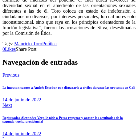
diversidad sexual en el amedrento de las orientaciones sexuales
diferentes a las de él. Toro coloca en estado de indefensión a
ciudadanos no diversos, por intereses personales, lo cual no es solo
inconstitucional, sino que raya en los principios orientadores de la
función legislativa”, fueron las acusaciones de Silva, desestimadas
por la Comisión de Ética.
Tags:
Mauricio Toro
Política
0
Likes
Share Post
Navegación de entradas
Previous
Le imputan cargos a Andrés Escobar por dispararle a civiles durante las protestas en Cali
14 de junio de 2022
Next
Registrador Alexander Vega le pide a Petro respetar y acatar los resultados de la
segunda vuelta presidencial
14 de junio de 2022