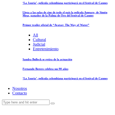
‘La Jauria’, película colombiana participará en el festival de Cannes
Llega a las salas de cine de todo el país la película Amparo, de Simón
Mesa, ganador de la Palma de Oro del festival de Cannes
Primer trailer oficial de “Avatar: The Way of Water”
All
Cultural
Judicial
Entretenimiento
Sandra Bullock se retira de la actuación
Fernando Botero celebra sus 90 años
‘La Jauria’, película colombiana participará en el festival de Cannes
Nosotros
Contacto