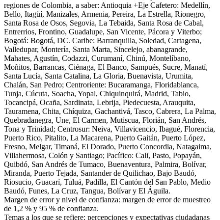
regiones de Colombia, a saber: Antioquia +Eje Cafetero: Medellín,
Bello, Itagüí, Manizales, Armenia, Pereira, La Estrella, Rionegro,
Santa Rosa de Osos, Segovia, La Tebaida, Santa Rosa de Cabal,
Entrerrios, Frontino, Guadalupe, San Vicente, Pácora y Viterbo;
Bogotá: Bogotá, DC. Caribe: Barranquilla, Soledad, Cartagena,
Valledupar, Montería, Santa Marta, Sincelejo, abanagrande,
Mahates, Agustín, Codazzi, Curumaní, Chinú, Montelíbano,
Moñitos, Barrancas, Ciénaga, El Banco, Sampués, Sucre, Manatí,
Santa Lucía, Santa Catalina, La Gloria, Buenavista, Urumita,
Chalán, San Pedro; Centroriente: Bucaramanga, Floridablanca,
Tunja, Cúcuta, Soacha, Yopal, Chiquinquirá, Madrid, Tabio,
Tocancipá, Ocaña, Sardinata, Lebrija, Piedecuesta, Arauquita,
Tauramena, Chita, Chíquiza, Gachantivá, Tasco, Cabrera, La Palma,
Quebradanegra, Une, El Carmen, Mutiscua, Florián, San Andrés,
Tona y Trinidad; Centrosur: Neiva, Villavicencio, Ibagué, Florencia,
Puerto Rico, Pitalito, La Macarena, Puerto Gaitán, Puerto López,
Fresno, Melgar, Timaná, El Dorado, Puerto Concordia, Natagaima,
Villahermosa, Colón y Santiago; Pacífico: Cali, Pasto, Popayán,
Quibdó, San Andrés de Tumaco, Buenaventura, Palmira, Bolívar,
Miranda, Puerto Tejada, Santander de Quilichao, Bajo Baudó,
Riosucio, Guacarí, Tuluá, Padilla, El Cantón del San Pablo, Medio
Baudó, Funes, La Cruz, Tangua, Bolívar y El Águila.
Margen de error y nivel de confianza: margen de error de muestreo
de 1,2 % y 95 % de confianza.
Temas a los que se refiere: percepciones y expectativas ciudadanas