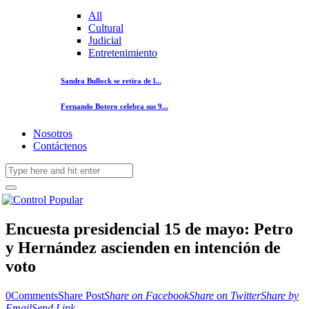
All
Cultural
Judicial
Entretenimiento
Sandra Bullock se retira de l...
Fernando Botero celebra sus 9...
Nosotros
Contáctenos
Encuesta presidencial 15 de mayo: Petro
y Hernández ascienden en intención de
voto
0
Comments
Share Post
Share on Facebook
Share on Twitter
Share by
Email
Send Link