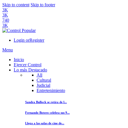
Skip to content
Skip to footer
3K
3K
740
3K
Login or
Register
Menu
Inicio
Ejercer Control
Lo más Destacado
All
Cultural
Judicial
Entretenimiento
Sandra Bullock se retira de l...
Fernando Botero celebra sus 9...
Llega a las salas de cine de...