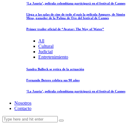
‘La Jauria’, película colombiana participará en el festival de Cannes
Llega a las salas de cine de todo el país la película Amparo, de Simón
Mesa, ganador de la Palma de Oro del festival de Cannes
Primer trailer oficial de “Avatar: The Way of Water”
All
Cultural
Judicial
Entretenimiento
Sandra Bullock se retira de la actuación
Fernando Botero celebra sus 90 años
‘La Jauria’, película colombiana participará en el festival de Cannes
Nosotros
Contacto