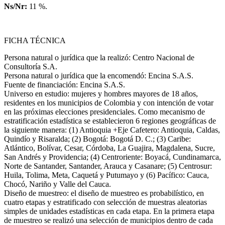
Ns/Nr:
11 %.
FICHA TÉCNICA
Persona natural o jurídica que la realizó: Centro Nacional de
Consultoría S.A.
Persona natural o jurídica que la encomendó: Encina S.A.S.
Fuente de financiación: Encina S.A.S.
Universo en estudio: mujeres y hombres mayores de 18 años,
residentes en los municipios de Colombia y con intención de votar
en las próximas elecciones presidenciales. Como mecanismo de
estratificación estadística se establecieron 6 regiones geográficas de
la siguiente manera: (1) Antioquia +Eje Cafetero: Antioquia, Caldas,
Quindío y Risaralda; (2) Bogotá: Bogotá D. C.; (3) Caribe:
Atlántico, Bolívar, Cesar, Córdoba, La Guajira, Magdalena, Sucre,
San Andrés y Providencia; (4) Centroriente: Boyacá, Cundinamarca,
Norte de Santander, Santander, Arauca y Casanare; (5) Centrosur:
Huila, Tolima, Meta, Caquetá y Putumayo y (6) Pacífico: Cauca,
Chocó, Nariño y Valle del Cauca.
Diseño de muestreo: el diseño de muestreo es probabilístico, en
cuatro etapas y estratificado con selección de muestras aleatorias
simples de unidades estadísticas en cada etapa. En la primera etapa
de muestreo se realizó una selección de municipios dentro de cada