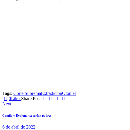
Tags:
Corte Suprema
Extradición
Otoniel
0
Likes
Share Post
Navegación
Next
de
Camilo y Evaluna ya serían padres
entradas
6 de abril de 2022