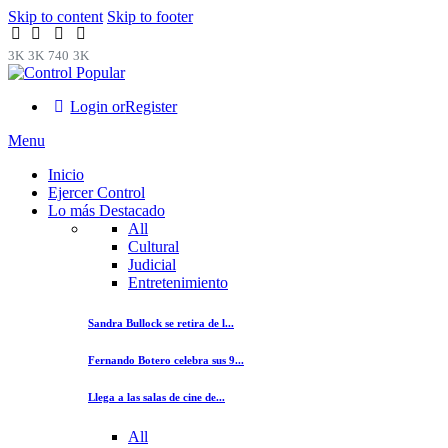
Skip to content
Skip to footer
3K
3K
740
3K
Login or
Register
Menu
Inicio
Ejercer Control
Lo más Destacado
All
Cultural
Judicial
Entretenimiento
Sandra Bullock se retira de l...
Fernando Botero celebra sus 9...
Llega a las salas de cine de...
All