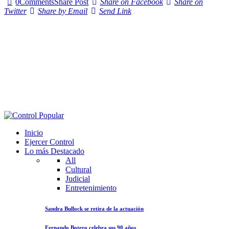
0
Comments
Share Post
Share on Facebook
Share on
Twitter
Share by Email
Send Link
Inicio
Ejercer Control
Lo más Destacado
All
Cultural
Judicial
Entretenimiento
Sandra Bullock se retira de la actuación
Fernando Botero celebra sus 90 años