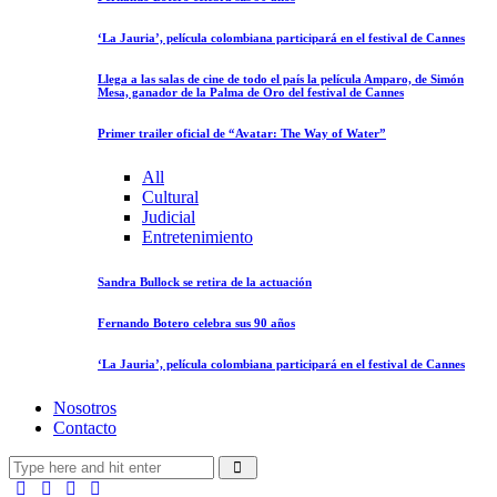
‘La Jauria’, película colombiana participará en el festival de Cannes
Llega a las salas de cine de todo el país la película Amparo, de Simón
Mesa, ganador de la Palma de Oro del festival de Cannes
Primer trailer oficial de “Avatar: The Way of Water”
All
Cultural
Judicial
Entretenimiento
Sandra Bullock se retira de la actuación
Fernando Botero celebra sus 90 años
‘La Jauria’, película colombiana participará en el festival de Cannes
Nosotros
Contacto