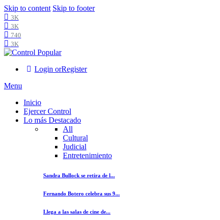
Skip to content
Skip to footer
3K
3K
740
3K
Login or
Register
Menu
Inicio
Ejercer Control
Lo más Destacado
All
Cultural
Judicial
Entretenimiento
Sandra Bullock se retira de l...
Fernando Botero celebra sus 9...
Llega a las salas de cine de...