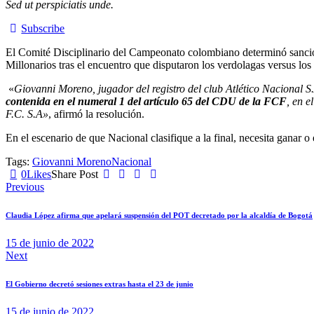
Sed ut perspiciatis unde.
Subscribe
El Comité Disciplinario del Campeonato colombiano determinó sancion
Millonarios tras el encuentro que disputaron los verdolagas versus los
«
Giovanni Moreno, jugador del registro del club Atlético Nacional 
contenida en el numeral 1 del artículo 65 del CDU de la FCF
, en 
F.C. S.A»
, afirmó la resolución.
En el escenario de que Nacional clasifique a la final, necesita ganar o 
Tags:
Giovanni Moreno
Nacional
0
Likes
Share Post
Navegación
Previous
de
Claudia López afirma que apelará suspensión del POT decretado por la alcaldía de Bogotá
entradas
15 de junio de 2022
Next
El Gobierno decretó sesiones extras hasta el 23 de junio
15 de junio de 2022