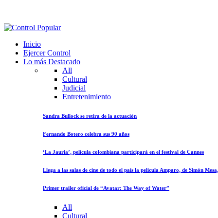
Inicio
Ejercer Control
Lo más Destacado
All
Cultural
Judicial
Entretenimiento
Sandra Bullock se retira de la actuación
Fernando Botero celebra sus 90 años
‘La Jauria’, película colombiana participará en el festival de Cannes
Llega a las salas de cine de todo el país la película Amparo, de Simón Mes
Primer trailer oficial de “Avatar: The Way of Water”
All
Cultural