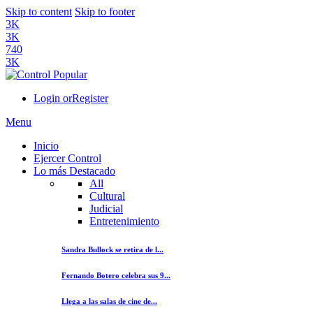
Skip to content
Skip to footer
3K
3K
740
3K
Login or
Register
Menu
Inicio
Ejercer Control
Lo más Destacado
All
Cultural
Judicial
Entretenimiento
Sandra Bullock se retira de l...
Fernando Botero celebra sus 9...
Llega a las salas de cine de...