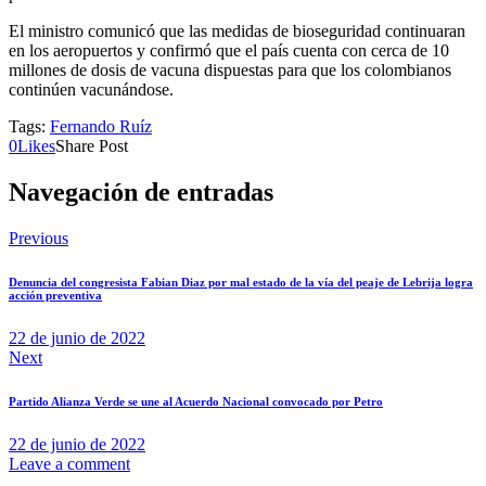
El ministro comunicó que las medidas de bioseguridad continuaran
en los aeropuertos y confirmó que el país cuenta con cerca de 10
millones de dosis de vacuna dispuestas para que los colombianos
continúen vacunándose.
Tags:
Fernando Ruíz
0
Likes
Share Post
Navegación de entradas
Previous
Denuncia del congresista Fabian Diaz por mal estado de la vía del peaje de Lebrija logra
acción preventiva
22 de junio de 2022
Next
Partido Alianza Verde se une al Acuerdo Nacional convocado por Petro
22 de junio de 2022
Leave a comment