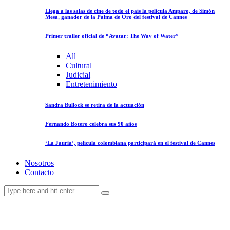
Llega a las salas de cine de todo el país la película Amparo, de Simón
Mesa, ganador de la Palma de Oro del festival de Cannes
Primer trailer oficial de “Avatar: The Way of Water”
All
Cultural
Judicial
Entretenimiento
Sandra Bullock se retira de la actuación
Fernando Botero celebra sus 90 años
‘La Jauria’, película colombiana participará en el festival de Cannes
Nosotros
Contacto