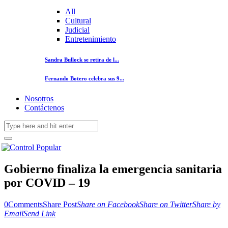
All
Cultural
Judicial
Entretenimiento
Sandra Bullock se retira de l...
Fernando Botero celebra sus 9...
Nosotros
Contáctenos
Gobierno finaliza la emergencia sanitaria
por COVID – 19
0
Comments
Share Post
Share on Facebook
Share on Twitter
Share by
Email
Send Link