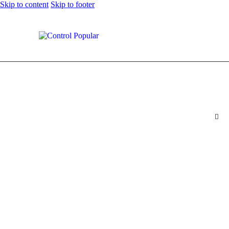
Skip to content
Skip to footer
Luis Diaz hace parte de top 10 de jugadores más costosos
0
Comments
Share Post