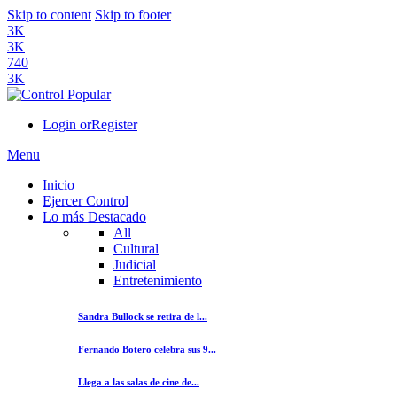
Skip to content
Skip to footer
3K
3K
740
3K
Login or
Register
Menu
Inicio
Ejercer Control
Lo más Destacado
All
Cultural
Judicial
Entretenimiento
Sandra Bullock se retira de l...
Fernando Botero celebra sus 9...
Llega a las salas de cine de...