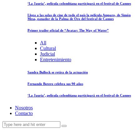
‘La Jauria’, película colombiana participará en el festival de Cannes
Llega a las salas de cine de todo el país la película Amparo, de Simón
Mesa, ganador de la Palma de Oro del festival de Cannes
Primer trailer oficial de “Avatar: The Way of Water”
All
Cultural
Judicial
Entretenimiento
Sandra Bullock se retira de la actuación
Fernando Botero celebra sus 90 años
‘La Jauria’, película colombiana participará en el festival de Cannes
Nosotros
Contacto