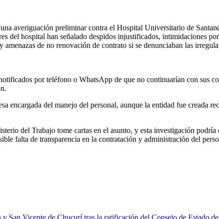
 una averiguación preliminar contra el Hospital Universitario de Santan
 del hospital han señalado despidos injustificados, intimidaciones por re
 y amenazas de no renovación de contrato si se denunciaban las irregula
tificados por teléfono o WhatsApp de que no continuarían con sus contr
ón.
esa encargada del manejo del personal, aunque la entidad fue creada re
terio del Trabajo tome cartas en el asunto, y esta investigación podría 
ble falta de transparencia en la contratación y administración del perso
 San Vicente de Chucurí tras la ratificación del Consejo de Estado de 