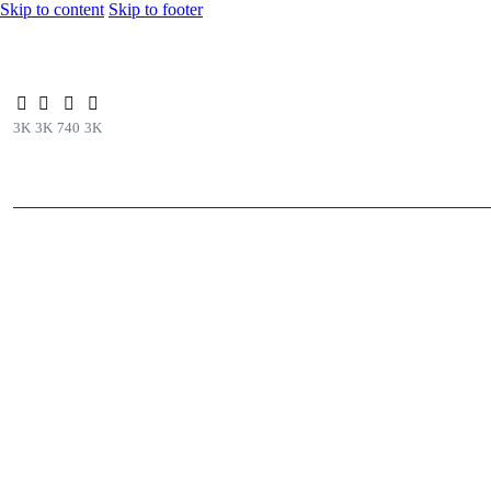
Skip to content
Skip to footer
3K
3K
740
3K
Senador Fabian Diaz logra que el Ministerio del Trabajo investigue al H