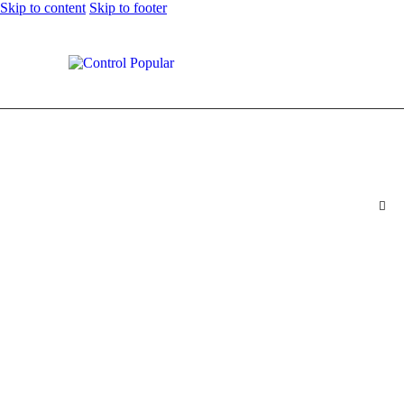
Skip to content
Skip to footer
Si continúan fallas en pago del impuesto predial en Bogotá, la fecha
para pagar con descuento se ampliaría
0
Comments
Share Post