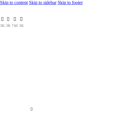
Skip to content
Skip to sidebar
Skip to footer
3K
3K
740
3K