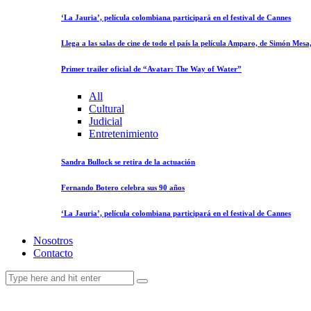
‘La Jauria’, película colombiana participará en el festival de Cannes
Llega a las salas de cine de todo el país la película Amparo, de Simón Mes
Primer trailer oficial de “Avatar: The Way of Water”
All
Cultural
Judicial
Entretenimiento
Sandra Bullock se retira de la actuación
Fernando Botero celebra sus 90 años
‘La Jauria’, película colombiana participará en el festival de Cannes
Nosotros
Contacto