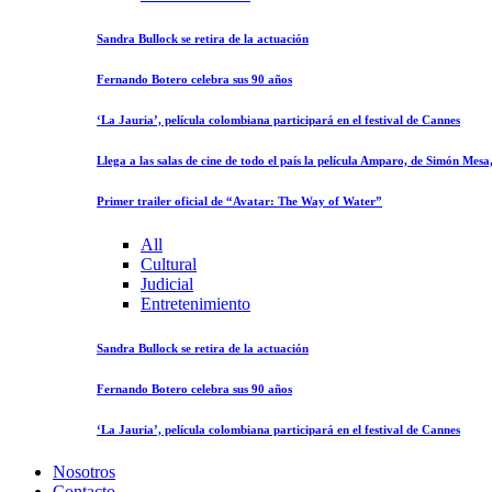
Sandra Bullock se retira de la actuación
Fernando Botero celebra sus 90 años
‘La Jauria’, película colombiana participará en el festival de Cannes
Llega a las salas de cine de todo el país la película Amparo, de Simón Mes
Primer trailer oficial de “Avatar: The Way of Water”
All
Cultural
Judicial
Entretenimiento
Sandra Bullock se retira de la actuación
Fernando Botero celebra sus 90 años
‘La Jauria’, película colombiana participará en el festival de Cannes
Nosotros
Contacto