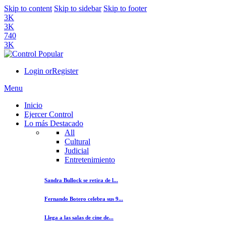
Skip to content
Skip to sidebar
Skip to footer
3K
3K
740
3K
Login or
Register
Menu
Inicio
Ejercer Control
Lo más Destacado
All
Cultural
Judicial
Entretenimiento
Sandra Bullock se retira de l...
Fernando Botero celebra sus 9...
Llega a las salas de cine de...