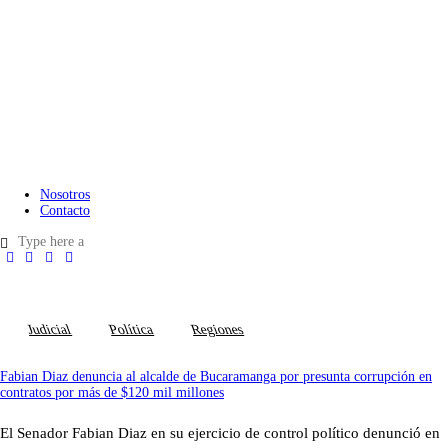
‘La Jauria’, película colombiana participará en el festival
de Cannes
Nosotros
Contacto
Judicial
Política
Regiones
Fabian Diaz denuncia al alcalde de Bucaramanga por presunta corrupción en
contratos por más de $120 mil millones
El Senador Fabian Diaz en su ejercicio de control político denunció en