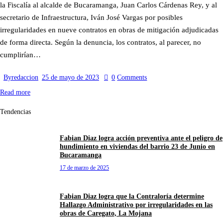
la Fiscalía al alcalde de Bucaramanga, Juan Carlos Cárdenas Rey, y al
secretario de Infraestructura, Iván José Vargas por posibles
irregularidades en nueve contratos en obras de mitigación adjudicadas
de forma directa. Según la denuncia, los contratos, al parecer, no
cumplirían…
By
redaccion
25 de mayo de 2023
0
Comments
Read more
Tendencias
Fabian Diaz logra acción preventiva ante el peligro de
hundimiento en viviendas del barrio 23 de Junio en
Bucaramanga
17 de marzo de 2025
Fabian Diaz logra que la Contraloría determine
Hallazgo Administrativo por irregularidades en las
obras de Caregato, La Mojana