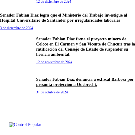
12 de diciembre de 2024
Senador Fabian Diaz logra que el Ministerio del Trabajo investigue al
Hospital Universitario de Santander por irregularidades laborales
3 de diciembre de 2024
Senador Fabian Diaz frena el proyecto minero de
Colcco en El Carmen y San Vicente de Chucurí tras la
ratificación del Consejo de Estado de suspender su
licencia ambiental.
12 de noviembre de 2024
Senador Fabian Diaz denuncia a exfiscal Barbosa por
presunta protección a Odebrecht.
31 de octubre de 2024