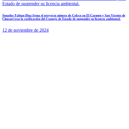
Senador Fabian Diaz frena el proyecto minero de Colcco en El Carmen y San Vicente de
Chucurí tras la ratificación del Consejo de Estado de suspender su licencia ambiental.
12 de noviembre de 2024