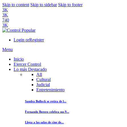
Skip to content
Skip to sidebar
Skip to footer
3K
3K
740
3K
Login or
Register
Menu
Inicio
Ejercer Control
Lo más Destacado
All
Cultural
Judicial
Entretenimiento
Sandra Bullock se retira de l...
Fernando Botero celebra sus 9...
Llega a las salas de cine de...