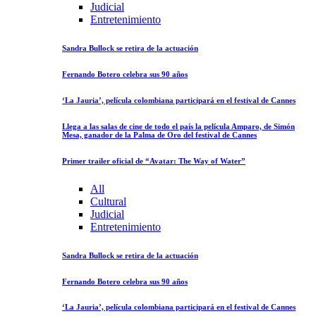
Judicial
Entretenimiento
Sandra Bullock se retira de la actuación
Fernando Botero celebra sus 90 años
‘La Jauria’, película colombiana participará en el festival de Cannes
Llega a las salas de cine de todo el país la película Amparo, de Simón
Mesa, ganador de la Palma de Oro del festival de Cannes
Primer trailer oficial de “Avatar: The Way of Water”
All
Cultural
Judicial
Entretenimiento
Sandra Bullock se retira de la actuación
Fernando Botero celebra sus 90 años
‘La Jauria’, película colombiana participará en el festival de Cannes