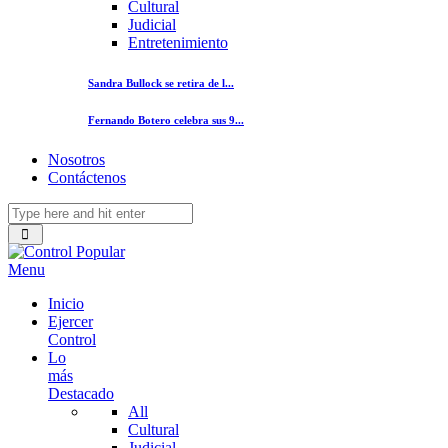
Cultural
Judicial
Entretenimiento
Sandra Bullock se retira de l...
Fernando Botero celebra sus 9...
Nosotros
Contáctenos
Menu
Inicio
Ejercer
Control
Lo
más
Destacado
All
Cultural
Judicial