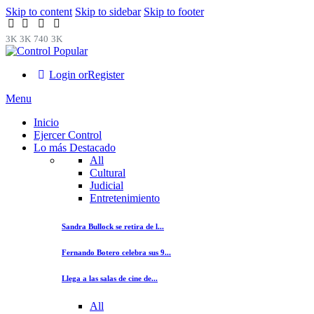
Skip to content
Skip to sidebar
Skip to footer
3K
3K
740
3K
Login or
Register
Menu
Inicio
Ejercer Control
Lo más Destacado
All
Cultural
Judicial
Entretenimiento
Sandra Bullock se retira de l...
Fernando Botero celebra sus 9...
Llega a las salas de cine de...
All