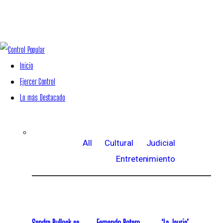
Inicio
Ejercer Control
Lo más Destacado
All
Cultural
Judicial
Entretenimiento
Sandra Bullock se
Fernando Botero
‘La Jauria’,