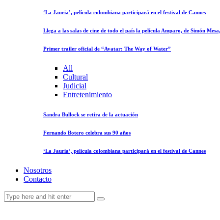
‘La Jauria’, película colombiana participará en el festival de Cannes
Llega a las salas de cine de todo el país la película Amparo, de Simón Mes
Primer trailer oficial de “Avatar: The Way of Water”
All
Cultural
Judicial
Entretenimiento
Sandra Bullock se retira de la actuación
Fernando Botero celebra sus 90 años
‘La Jauria’, película colombiana participará en el festival de Cannes
Nosotros
Contacto