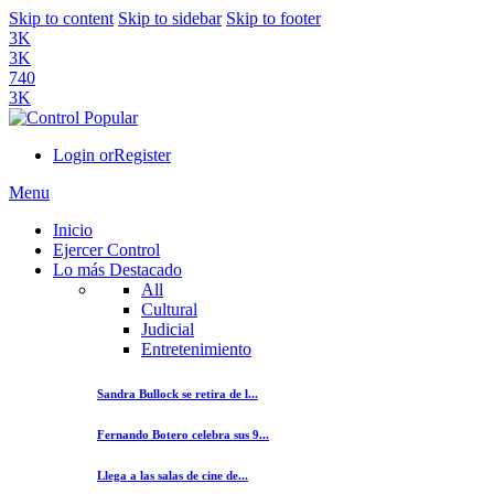
Skip to content
Skip to sidebar
Skip to footer
3K
3K
740
3K
Login or
Register
Menu
Inicio
Ejercer Control
Lo más Destacado
All
Cultural
Judicial
Entretenimiento
Sandra Bullock se retira de l...
Fernando Botero celebra sus 9...
Llega a las salas de cine de...