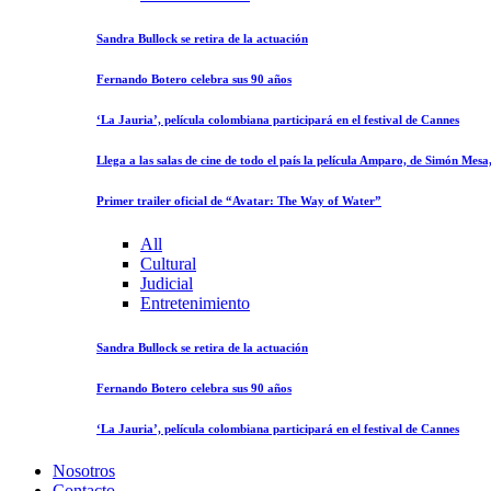
Sandra Bullock se retira de la actuación
Fernando Botero celebra sus 90 años
‘La Jauria’, película colombiana participará en el festival de Cannes
Llega a las salas de cine de todo el país la película Amparo, de Simón Mes
Primer trailer oficial de “Avatar: The Way of Water”
All
Cultural
Judicial
Entretenimiento
Sandra Bullock se retira de la actuación
Fernando Botero celebra sus 90 años
‘La Jauria’, película colombiana participará en el festival de Cannes
Nosotros
Contacto