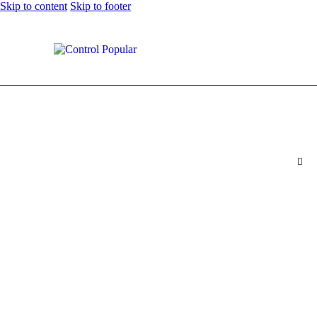
Skip to content
Skip to footer
Carlos Negret renuncia al Nuevo Liberalismo
0
Comments
Share Post