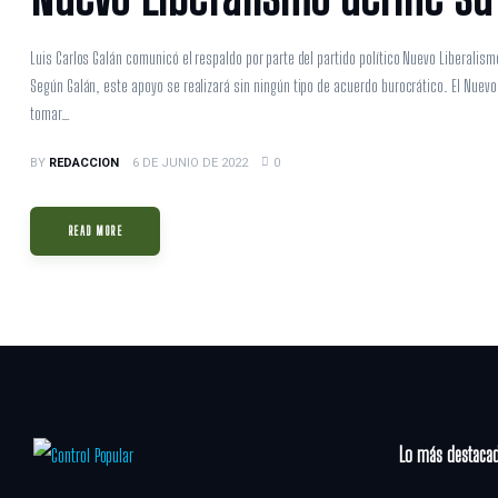
Luis Carlos Galán comunicó el respaldo por parte del partido político Nuevo Liberalis
Según Galán, este apoyo se realizará sin ningún tipo de acuerdo burocrático. El Nuev
tomar…
BY
REDACCION
6 DE JUNIO DE 2022
0
READ MORE
Lo más destaca