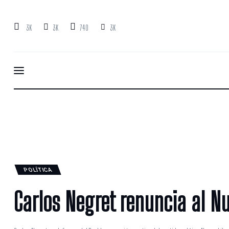
Inicio
3K
3K
740
3K
Ejercer Control
Lo más Destacado
Nosotros
Contacto
POLÍTICA
Carlos Negret renuncia al N