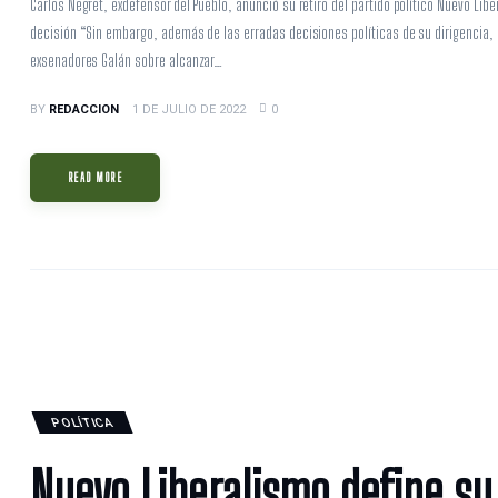
Carlos Negret, exdefensor del Pueblo, anunció su retiro del partido político Nuevo Li
decisión “Sin embargo, además de las erradas decisiones políticas de su dirigencia, 
exsenadores Galán sobre alcanzar…
BY
REDACCION
1 DE JULIO DE 2022
0
READ MORE
POLÍTICA
Nuevo Liberalismo define su