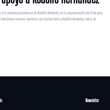
mo a la campaña presidencial de Rodolfo Hernández en la segunda vuelta del 19 de junio.
o Liberalismo mantuvo reuniones con Gustavo Petro y Rodolfo Hernández antes de
do
Newsletter