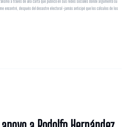
beralismo a través de una carta que publicó en sus redes sociales donde argumentó su
me encontré, después del desastre electoral -jamás anticipé que los cálculos de los
 apoyo a Rodolfo Hernández