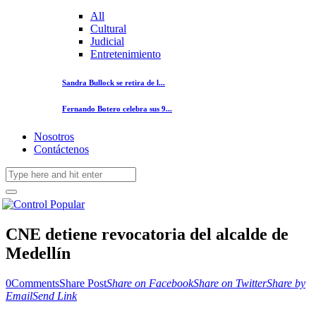
All
Cultural
Judicial
Entretenimiento
Sandra Bullock se retira de l...
Fernando Botero celebra sus 9...
Nosotros
Contáctenos
CNE detiene revocatoria del alcalde de
Medellín
0
Comments
Share Post
Share on Facebook
Share on Twitter
Share by
Email
Send Link