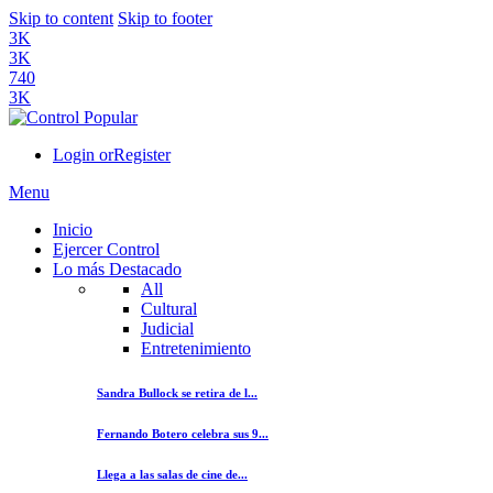
Skip to content
Skip to footer
3K
3K
740
3K
Login or
Register
Menu
Inicio
Ejercer Control
Lo más Destacado
All
Cultural
Judicial
Entretenimiento
Sandra Bullock se retira de l...
Fernando Botero celebra sus 9...
Llega a las salas de cine de...