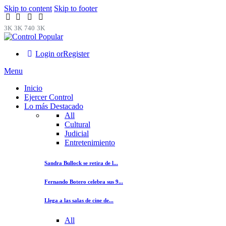
Skip to content
Skip to footer
3K
3K
740
3K
Login or
Register
Menu
Inicio
Ejercer Control
Lo más Destacado
All
Cultural
Judicial
Entretenimiento
Sandra Bullock se retira de l...
Fernando Botero celebra sus 9...
Llega a las salas de cine de...
All