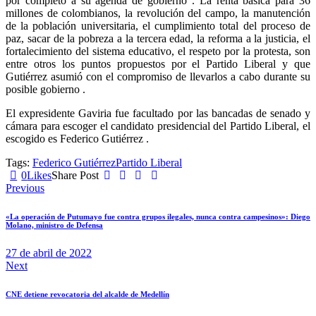
por completo a su agenda de gobierno . La renta básica para 36
millones de colombianos, la revolución del campo, la manutención
de la población universitaria, el cumplimiento total del proceso de
paz, sacar de la pobreza a la tercera edad, la reforma a la justicia, el
fortalecimiento del sistema educativo, el respeto por la protesta, son
entre otros los puntos propuestos por el Partido Liberal y que
Gutiérrez asumió con el compromiso de llevarlos a cabo durante su
posible gobierno .
El expresidente Gaviria fue facultado por las bancadas de senado y
cámara para escoger el candidato presidencial del Partido Liberal, el
escogido es Federico Gutiérrez .
Tags:
Federico Gutiérrez
Partido Liberal
0
Likes
Share Post
Navegación
Previous
de
«La operación de Putumayo fue contra grupos ilegales, nunca contra campesinos»: Diego
entradas
Molano, ministro de Defensa
27 de abril de 2022
Next
CNE detiene revocatoria del alcalde de Medellín