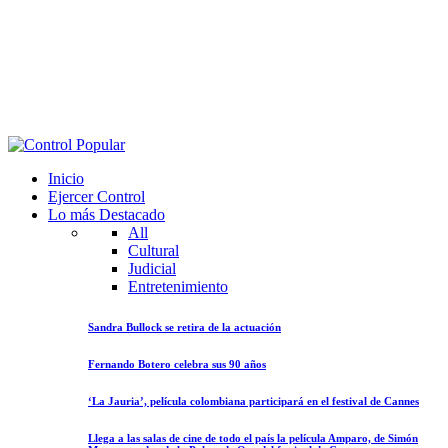
Inicio
Ejercer Control
Lo más Destacado
All
Cultural
Judicial
Entretenimiento
Sandra Bullock se retira de la actuación
Fernando Botero celebra sus 90 años
‘La Jauria’, película colombiana participará en el festival de Cannes
Llega a las salas de cine de todo el país la película Amparo, de Simón