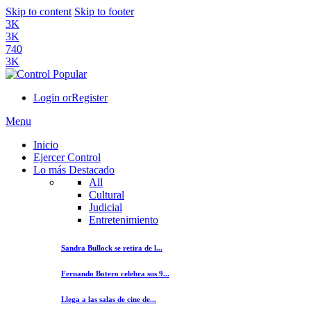
Skip to content
Skip to footer
3K
3K
740
3K
Login or
Register
Menu
Inicio
Ejercer Control
Lo más Destacado
All
Cultural
Judicial
Entretenimiento
Sandra Bullock se retira de l...
Fernando Botero celebra sus 9...
Llega a las salas de cine de...