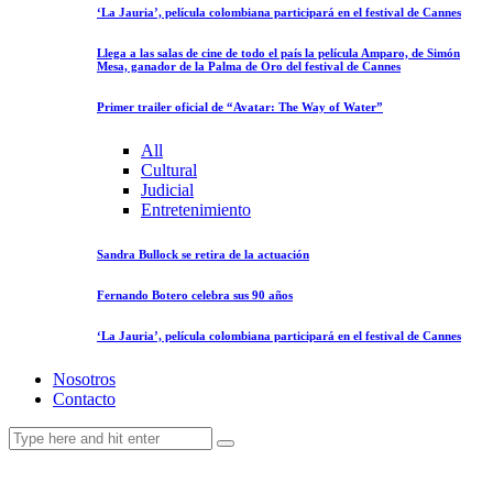
‘La Jauria’, película colombiana participará en el festival de Cannes
Llega a las salas de cine de todo el país la película Amparo, de Simón
Mesa, ganador de la Palma de Oro del festival de Cannes
Primer trailer oficial de “Avatar: The Way of Water”
All
Cultural
Judicial
Entretenimiento
Sandra Bullock se retira de la actuación
Fernando Botero celebra sus 90 años
‘La Jauria’, película colombiana participará en el festival de Cannes
Nosotros
Contacto