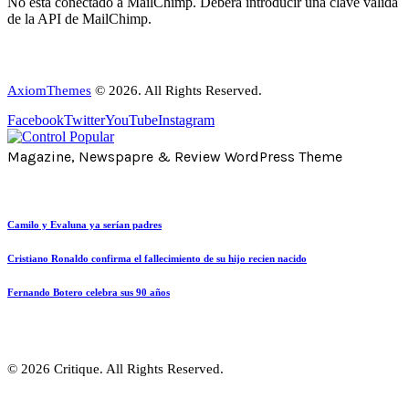
No está conectado a MailChimp. Deberá introducir una clave válida
de la API de MailChimp.
AxiomThemes
© 2026. All Rights Reserved.
Facebook
Twitter
YouTube
Instagram
Magazine, Newspapre & Review WordPress Theme
Camilo y Evaluna ya serían padres
Cristiano Ronaldo confirma el fallecimiento de su hijo recien nacido
Fernando Botero celebra sus 90 años
© 2026 Critique. All Rights Reserved.