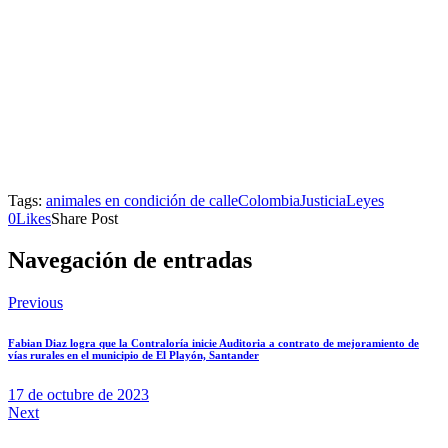
Tags:
animales en condición de calle
Colombia
Justicia
Leyes
0
Likes
Share Post
Navegación de entradas
Previous
Fabian Diaz logra que la Contraloría inicie Auditoria a contrato de mejoramiento de
vías rurales en el municipio de El Playón, Santander
17 de octubre de 2023
Next