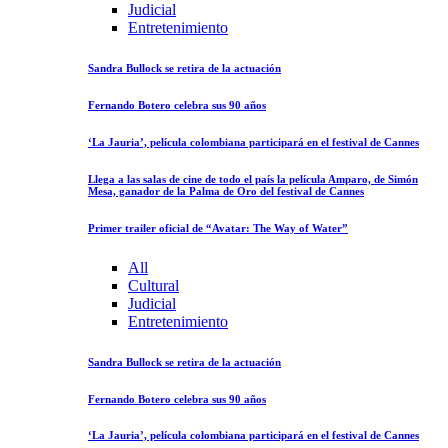
Judicial
Entretenimiento
Sandra Bullock se retira de la actuación
Fernando Botero celebra sus 90 años
‘La Jauria’, película colombiana participará en el festival de Cannes
Llega a las salas de cine de todo el país la película Amparo, de Simón
Mesa, ganador de la Palma de Oro del festival de Cannes
Primer trailer oficial de “Avatar: The Way of Water”
All
Cultural
Judicial
Entretenimiento
Sandra Bullock se retira de la actuación
Fernando Botero celebra sus 90 años
‘La Jauria’, película colombiana participará en el festival de Cannes