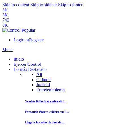
Skip to content
Skip to sidebar
Skip to footer
3K
3K
740
3K
Login or
Register
Menu
Inicio
Ejercer Control
Lo más Destacado
All
Cultural
Judicial
Entretenimiento
Sandra Bullock se retira de l...
Fernando Botero celebra sus 9...
Llega a las salas de cine de...