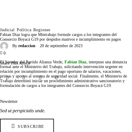
Judicial
Política
Regiones
Fabian Diaz logra que Mintrabajo formule cargos a los integrantes del
Consorcio Boyacá G19 por despidos masivos e incumplimiento en pagos
By
redaccion
20 de septiembre de 2023
0
El Senador del Partido Alianza Verde, 
Fabian Diaz,
 interpuso una denuncia 
Share This Article
formal ante el Ministerio del Trabajo, solicitando intervención urgente en 
relación por incumplimiento en el pago oportuno de salarios, vacaciones, 
primas y aportes al sistema de seguridad social. Finalmente, el Ministerio de 
Trabajo determinó iniciar un procedimiento administrativo sancionatorio y 
formulación de cargos a los integrantes del Consorcio Boyacá G19.
Newsletter
Sed ut perspiciatis unde.
SUBSCRIBE