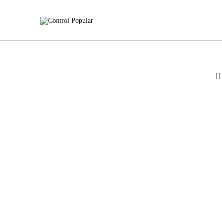
Inicio
Ejercer Control
Lo más Destacado
Nosotros
Contacto
Fabian Diaz logra que Mintrabajo formule cargos a los
integrantes del Consorcio Boyacá G19 por despidos masivos
e incumplimiento en pagos
0
Comments
Share Post