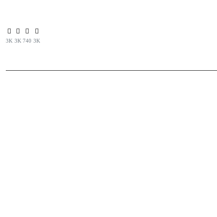
Inicio
Ejercer Control
3K
3K
740
3K
Lo más Destacado
Nosotros
Contacto
Senador Fabian Diaz logra iniciar una acción prev