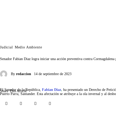
Judicial
Medio Ambiente
Senador Fabian Diaz logra iniciar una acción preventiva contra Cormagdalena 
By
redaccion
14 de septiembre de 2023
El Senador de la República, 
Fabian Diaz
,
 ha presentado un Derecho de Petició
Share This Article
Puerto Parra, Santander. Esta afectación se atribuye a la ola invernal y al de