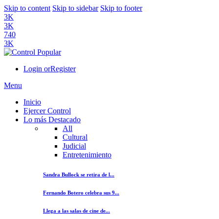
Skip to content
Skip to sidebar
Skip to footer
3K
3K
740
3K
Login or
Register
Menu
Inicio
Ejercer Control
Lo más Destacado
All
Cultural
Judicial
Entretenimiento
Sandra Bullock se retira de l...
Fernando Botero celebra sus 9...
Llega a las salas de cine de...