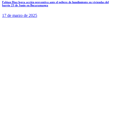
Fabian Diaz logra acción preventiva ante el peligro de hundimiento en viviendas del
barrio 23 de Junio en Bucaramanga
17 de marzo de 2025