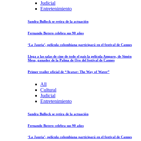
Judicial
Entretenimiento
Sandra Bullock se retira de la actuación
Fernando Botero celebra sus 90 años
‘La Jauria’, película colombiana participará en el festival de Cannes
Llega a las salas de cine de todo el país la película Amparo, de Simón
Mesa, ganador de la Palma de Oro del festival de Cannes
Primer trailer oficial de “Avatar: The Way of Water”
All
Cultural
Judicial
Entretenimiento
Sandra Bullock se retira de la actuación
Fernando Botero celebra sus 90 años
‘La Jauria’, película colombiana participará en el festival de Cannes