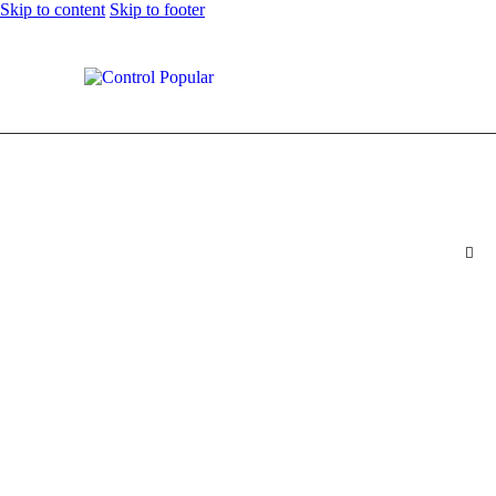
Skip to content
Skip to footer
Tras las denuncias del senador Fabian Diaz por deslizamientos en los
barrios la Feria, asentamientos Cuyanita y Camilo Torres de
Bucaramanga, la alcaldía anunció $30 mil millones para la primera fase
del proyecto de mitigación
0
Comments
Share Post