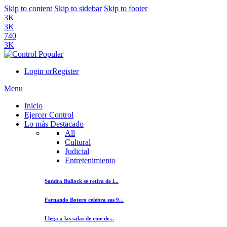
Skip to content
Skip to sidebar
Skip to footer
3K
3K
740
3K
Login or
Register
Menu
Inicio
Ejercer Control
Lo más Destacado
All
Cultural
Judicial
Entretenimiento
Sandra Bullock se retira de l...
Fernando Botero celebra sus 9...
Llega a las salas de cine de...