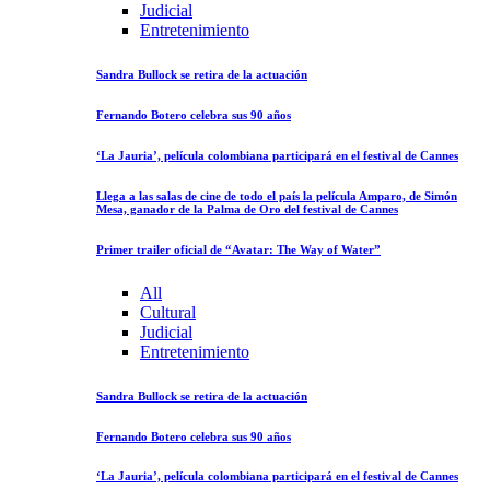
Judicial
Entretenimiento
Sandra Bullock se retira de la actuación
Fernando Botero celebra sus 90 años
‘La Jauria’, película colombiana participará en el festival de Cannes
Llega a las salas de cine de todo el país la película Amparo, de Simón
Mesa, ganador de la Palma de Oro del festival de Cannes
Primer trailer oficial de “Avatar: The Way of Water”
All
Cultural
Judicial
Entretenimiento
Sandra Bullock se retira de la actuación
Fernando Botero celebra sus 90 años
‘La Jauria’, película colombiana participará en el festival de Cannes