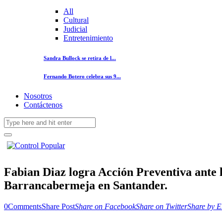
All
Cultural
Judicial
Entretenimiento
Sandra Bullock se retira de l...
Fernando Botero celebra sus 9...
Nosotros
Contáctenos
Fabian Diaz logra Acción Preventiva ante l
Barrancabermeja en Santander.
0
Comments
Share Post
Share on Facebook
Share on Twitter
Share by E