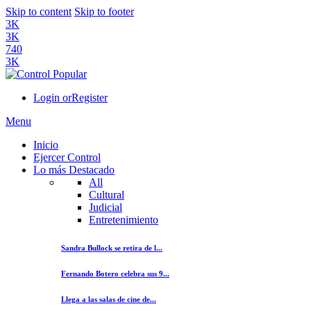
Skip to content
Skip to footer
3K
3K
740
3K
Login or
Register
Menu
Inicio
Ejercer Control
Lo más Destacado
All
Cultural
Judicial
Entretenimiento
Sandra Bullock se retira de l...
Fernando Botero celebra sus 9...
Llega a las salas de cine de...