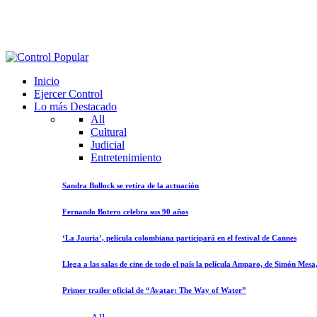
Inicio
Ejercer Control
Lo más Destacado
All
Cultural
Judicial
Entretenimiento
Sandra Bullock se retira de la actuación
Fernando Botero celebra sus 90 años
‘La Jauria’, película colombiana participará en el festival de Cannes
Llega a las salas de cine de todo el país la película Amparo, de Simón Mes
Primer trailer oficial de “Avatar: The Way of Water”