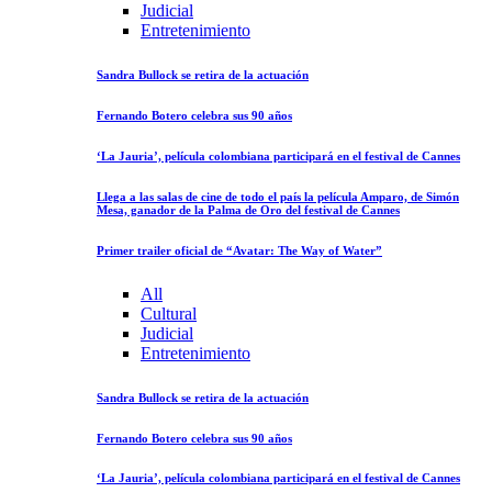
Judicial
Entretenimiento
Sandra Bullock se retira de la actuación
Fernando Botero celebra sus 90 años
‘La Jauria’, película colombiana participará en el festival de Cannes
Llega a las salas de cine de todo el país la película Amparo, de Simón
Mesa, ganador de la Palma de Oro del festival de Cannes
Primer trailer oficial de “Avatar: The Way of Water”
All
Cultural
Judicial
Entretenimiento
Sandra Bullock se retira de la actuación
Fernando Botero celebra sus 90 años
‘La Jauria’, película colombiana participará en el festival de Cannes