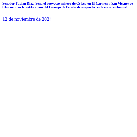
Senador Fabian Diaz frena el proyecto minero de Colcco en El Carmen y San Vicente de
Chucurí tras la ratificación del Consejo de Estado de suspender su licencia ambiental.
12 de noviembre de 2024