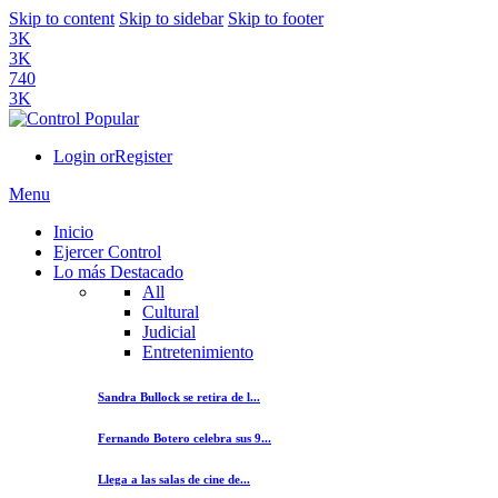
Skip to content
Skip to sidebar
Skip to footer
3K
3K
740
3K
Login or
Register
Menu
Inicio
Ejercer Control
Lo más Destacado
All
Cultural
Judicial
Entretenimiento
Sandra Bullock se retira de l...
Fernando Botero celebra sus 9...
Llega a las salas de cine de...